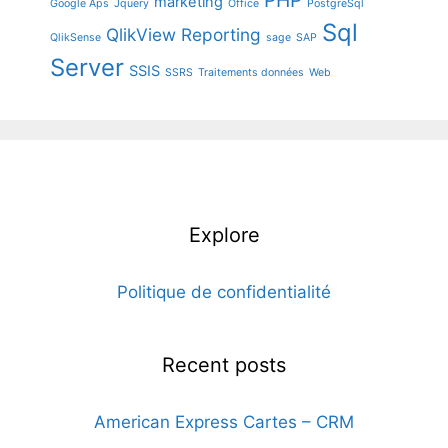
marketing
Google Aps
Jquery
Office
PostgreSql
Sql
QlikView
Reporting
QlikSense
sage
SAP
Server
SSIS
SSRS
Traitements données
Web
Explore
Politique de confidentialité
Recent posts
American Express Cartes – CRM
8 octobre 2019