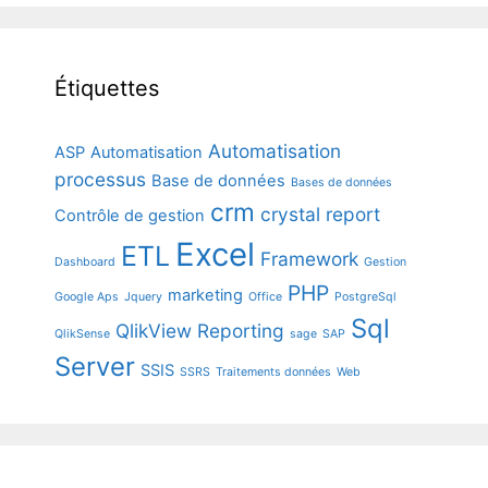
Étiquettes
Automatisation
ASP
Automatisation
processus
Base de données
Bases de données
crm
crystal report
Contrôle de gestion
Excel
ETL
Framework
Dashboard
Gestion
PHP
marketing
Google Aps
Jquery
Office
PostgreSql
Sql
QlikView
Reporting
QlikSense
sage
SAP
Server
SSIS
SSRS
Traitements données
Web